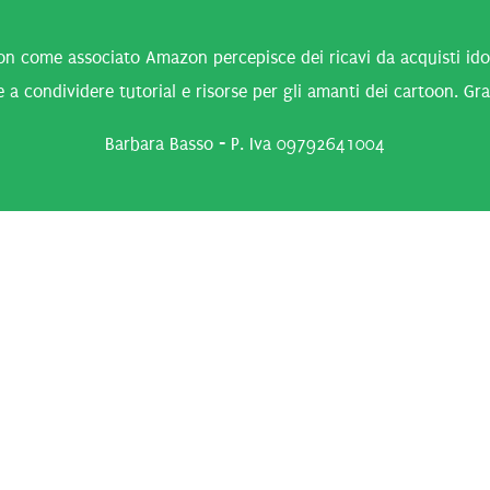
n come associato Amazon percepisce dei ricavi da acquisti idone
 a condividere tutorial e risorse per gli amanti dei cartoon. Gra
Barbara Basso - P. Iva 09792641004