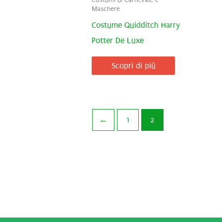
Costumi di Carnevale e
Maschere
Costume Quidditch Harry
Potter De Luxe
Scopri di più
←
1
2