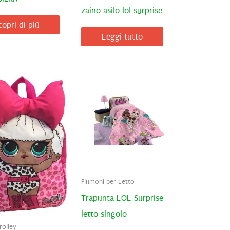
zaino asilo lol surprise
copri di più
Leggi tutto
Piumoni per Letto
Trapunta LOL Surprise
letto singolo
rolley