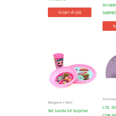
accapp
Scopri di più
SURPRI
S
Accessor
Mangiare e Bere
LOL SU
Set tavola lol Surprise
CON VI