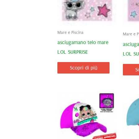
Mare e Piscina
Mare e P
asciugamano telo mare
asciug
LOL SURPRISE
LOL SU
Scopri di più
S