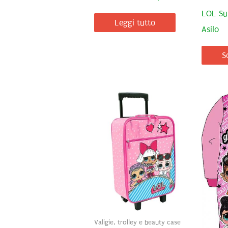
LOL Sur
Leggi tutto
Asilo
S
Valigie, trolley e beauty case