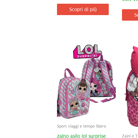
Scopri di più
S
Sport viaggi e tempo libero
zaino asilo lol surprise
Zaini e T