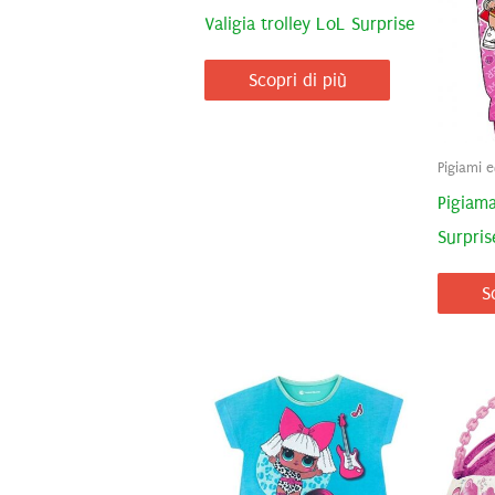
Valigia trolley LoL Surprise
Scopri di più
Pigiami 
Pigiama
Surpris
S