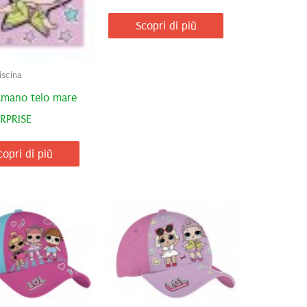
Scopri di più
iscina
amano telo mare
RPRISE
copri di più