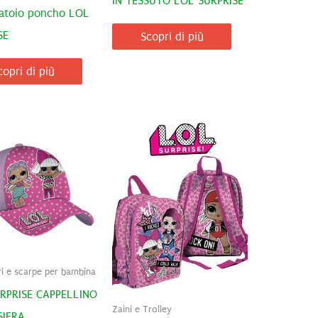
IN TESSUTO LOL SURPRISE
atoio poncho LOL
SE
Scopri di più
copri di più
i e scarpe per bambina
RPRISE CAPPELLINO
Zaini e Trolley
SIERA