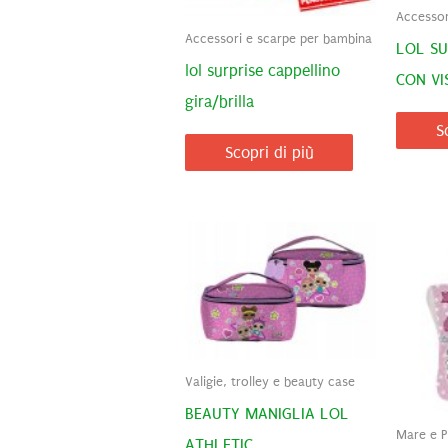
Accessor
Accessori e scarpe per bambina
LOL SU
lol surprise cappellino
CON VI
gira/brilla
S
Scopri di più
Valigie, trolley e beauty case
BEAUTY MANIGLIA LOL
Mare e P
ATHLETIC