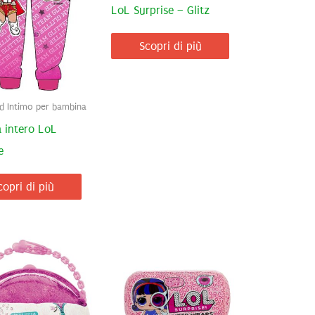
LoL Surprise – Glitz
Scopri di più
ed Intimo per bambina
 intero LoL
e
copri di più