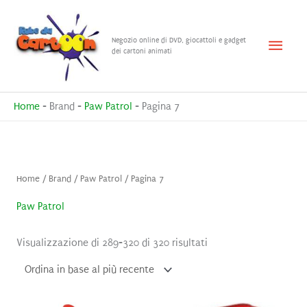
Vai
al
Menu
Negozio online di DVD, giocattoli e gadget
contenuto
dei cartoni animati
princ
Home
-
Brand
-
Paw Patrol
-
Pagina 7
Home
/ Brand /
Paw Patrol
/ Pagina 7
Paw Patrol
Ordina
Visualizzazione di 289-320 di 320 risultati
in
base
al
più
recente