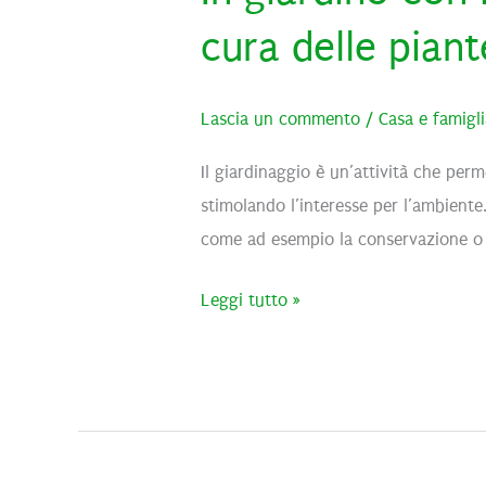
cura delle piant
Lascia un commento
/
Casa e famigl
Il giardinaggio è un’attività che per
stimolando l’interesse per l’ambiente.
come ad esempio la conservazione o la
In
Leggi tutto »
giardino
con
i
più
piccoli: