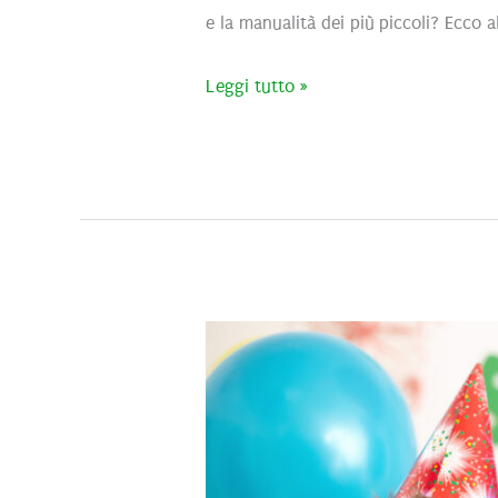
e la manualità dei più piccoli? Ecco 
5
Leggi tutto »
idee
creative
per
passare
il
tempo
con
i
bambini