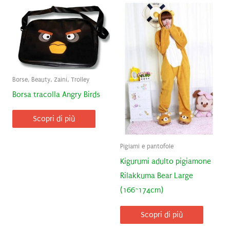
Borse, Beauty, Zaini, Trolley
Borsa tracolla Angry Birds
Scopri di più
Pigiami e pantofole
Kigurumi adulto pigiamone
Rilakkuma Bear Large
(166~174cm)
Scopri di più