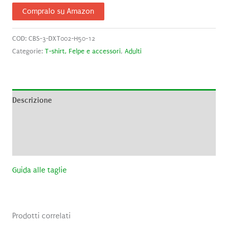
Compralo su Amazon
COD:
CBS-3-DXT002-H50-12
Categorie:
T-shirt, Felpe e accessori
,
Adulti
Descrizione
Informazioni aggiuntive
Recensioni (0)
Guida alle taglie
Prodotti correlati