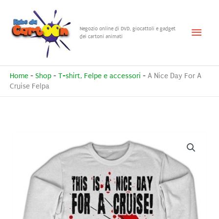
Vai
al
Menu
Negozio online di DVD, giocattoli e gadget
contenuto
dei cartoni animati
princ
Home
-
Shop
-
T-shirt, Felpe e accessori
-
A Nice Day For A
Cruise Felpa