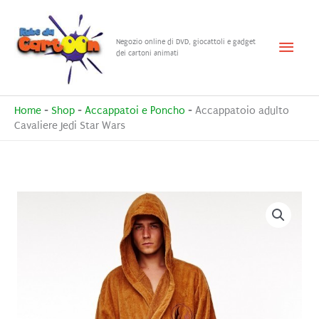
Vai
al
Menu
Negozio online di DVD, giocattoli e gadget
contenuto
dei cartoni animati
princ
Home
-
Shop
-
Accappatoi e Poncho
-
Accappatoio adulto
Cavaliere Jedi Star Wars