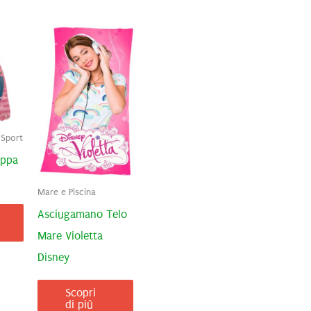
 Sport
eppa
Mare e Piscina
Asciugamano Telo
Mare Violetta
Disney
Scopri
di più