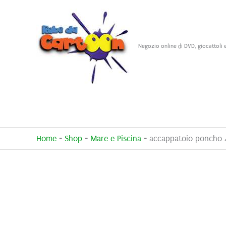
Vai
al
contenuto
Negozio online di DVD, giocattoli 
Home
-
Shop
-
Mare e Piscina
-
accappatoio poncho 4