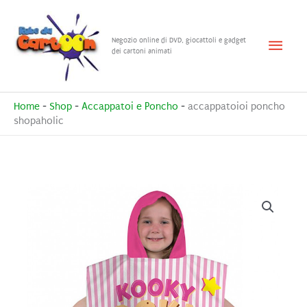
Vai
al
Menu
Negozio online di DVD, giocattoli e gadget
contenuto
dei cartoni animati
princ
Home
-
Shop
-
Accappatoi e Poncho
-
accappatoioi poncho
shopaholic