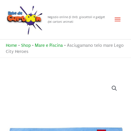
Vai
al
Menu
Negozio online di DVD, giocattoli e gadget
contenuto
dei cartoni animati
princ
Home
-
Shop
-
Mare e Piscina
-
Asciugamano telo mare Lego
City Heroes