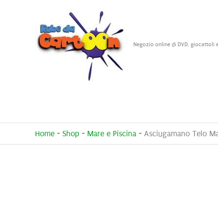
Vai
al
contenuto
Negozio online di DVD, giocattoli 
Home
-
Shop
-
Mare e Piscina
-
Asciugamano Telo Ma