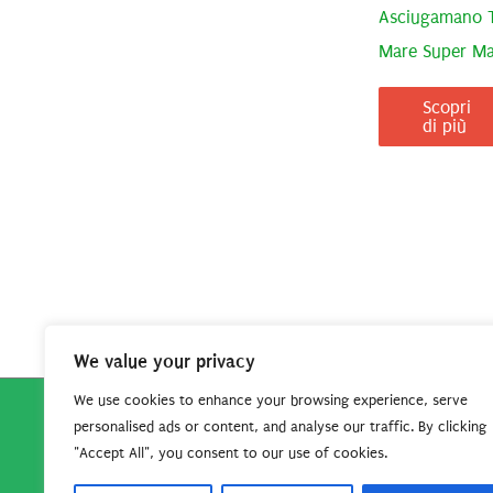
Asciugamano 
Mare Super Ma
Scopri
di più
We value your privacy
We use cookies to enhance your browsing experience, serve
personalised ads or content, and analyse our traffic. By clicking
Copyright © 2026
Robe da Cartoon
| Robe da Cartoo
"Accept All", you consent to our use of cookies.
questo sito per continuare