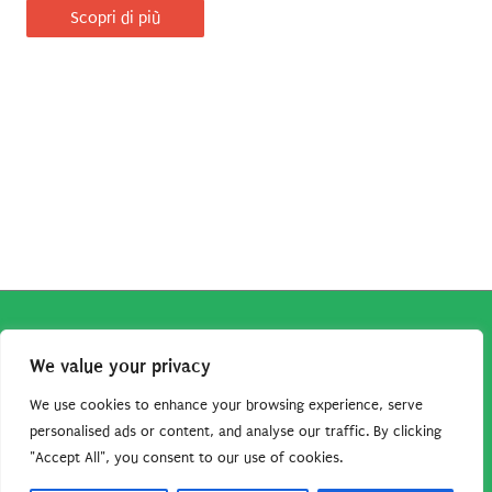
Scopri di più
Copyright © 2026
Robe da Cartoon
| Robe da Cartoon come
We value your privacy
associato Amazon percepisce dei ricavi da acquisti idonei.
Tutti i guadagni sono direttamente reinvestiti in questo sito
We use cookies to enhance your browsing experience, serve
per continuare a condividere tutorial e risorse per gli amanti
personalised ads or content, and analyse our traffic. By clicking
"Accept All", you consent to our use of cookies.
dei cartoon. Grazie per il vostro sostegno!