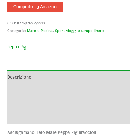
Compralo su Amazon
COD:
5204679692213
Categorie:
Mare e Piscina
,
Sport viaggi e tempo libero
Peppa Pig
Descrizione
Informazioni aggiuntive
Brand
Recensioni (0)
Asciugamano Telo Mare Peppa Pig Braccioli