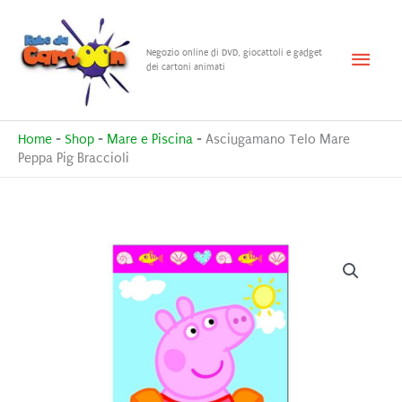
Vai
al
Menu
Negozio online di DVD, giocattoli e gadget
contenuto
dei cartoni animati
princ
Home
-
Shop
-
Mare e Piscina
-
Asciugamano Telo Mare
Peppa Pig Braccioli