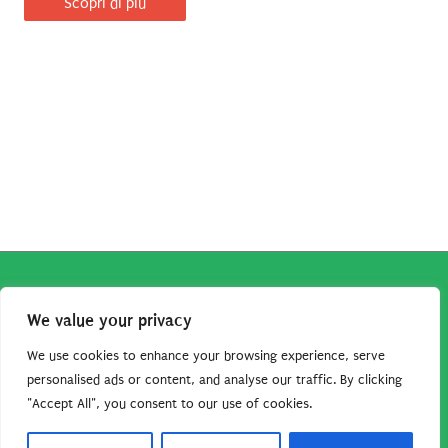
Scopri di più
Copyright © 2026
Robe da Cartoon
| Robe da Cartoon come
We value your privacy
associato Amazon percepisce dei ricavi da acquisti idonei.
Tutti i guadagni sono direttamente reinvestiti in questo sito
We use cookies to enhance your browsing experience, serve
per continuare a condividere tutorial e risorse per gli amanti
personalised ads or content, and analyse our traffic. By clicking
"Accept All", you consent to our use of cookies.
dei cartoon. Grazie per il vostro sostegno!