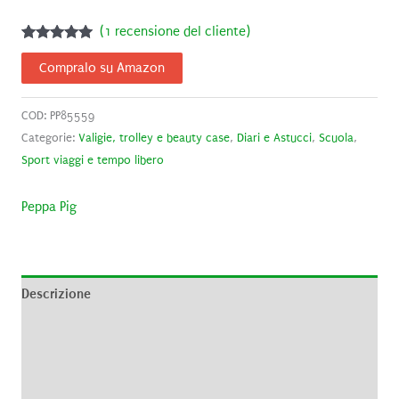
(
1
recensione del cliente)
Valutato
1
5.00
su 5
Compralo su Amazon
su base di
recensioni
COD:
PP85559
Categorie:
Valigie, trolley e beauty case
,
Diari e Astucci
,
Scuola
,
Sport viaggi e tempo libero
Peppa Pig
Descrizione
Informazioni aggiuntive
Brand