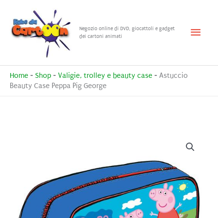
Vai
al
Menu
Negozio online di DVD, giocattoli e gadget
contenuto
dei cartoni animati
princ
Home
-
Shop
-
Valigie, trolley e beauty case
-
Astuccio
Beauty Case Peppa Pig George