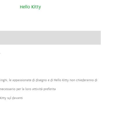
Hello Kitty
ve
Brand
Recensioni (0)
y
inghi, le appassionate di disegno e di Hello Kitty non chiederanno di
necessario per la loro attività preferita
Kitty sul davanti