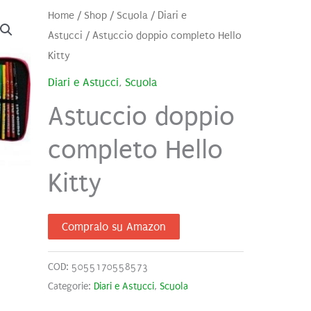
Home
/
Shop
/
Scuola
/
Diari e
Astucci
/ Astuccio doppio completo Hello
Kitty
Diari e Astucci
,
Scuola
Astuccio doppio
completo Hello
Kitty
Compralo su Amazon
COD:
5055170558573
Categorie:
Diari e Astucci
,
Scuola