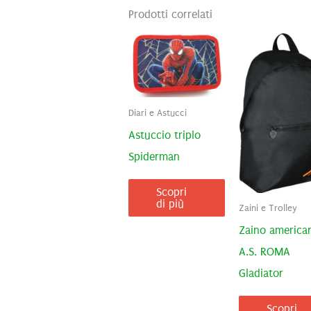
Prodotti correlati
Diari e Astucci
Astuccio triplo
Spiderman
Scopri
di più
Zaini e Trolley
Zaino america
A.S. ROMA
Gladiator
Scopri