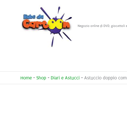
Vai
al
contenuto
Negozio online di DVD, giocattoli 
Home
-
Shop
-
Diari e Astucci
-
Astuccio doppio comp