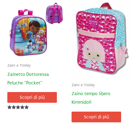
Zaini e Trolley
Zainetto Dottoressa
Peluche “Pocket”
Zaini e Trolley
Zaino tempo libero
Scopri di più
Kimmidoll
Valutato
Scopri di più
5.00
su 5