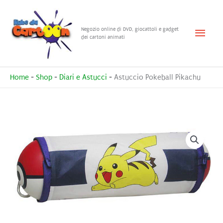
Vai
al
Menu
Negozio online di DVD, giocattoli e gadget
contenuto
dei cartoni animati
princ
Home
-
Shop
-
Diari e Astucci
-
Astuccio Pokeball Pikachu