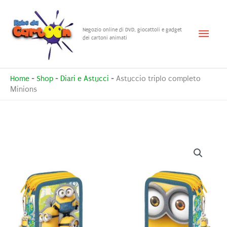
Vai
al
Menu
Negozio online di DVD, giocattoli e gadget
contenuto
dei cartoni animati
princ
Home
-
Shop
-
Diari e Astucci
-
Astuccio triplo completo
Minions