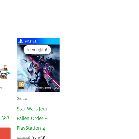
In vendita!
In vendita!
go
–
Gioco
Star Wars Jedi
41381
Fallen Order –
PlayStation 4
Il
Il
32,90
€
32,05
€