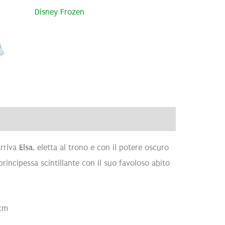
Disney Frozen
ve
Brand
Recensioni (0)
arriva
Elsa
, eletta al trono e con il potere oscuro
 principessa scintillante con il suo favoloso abito
 cm