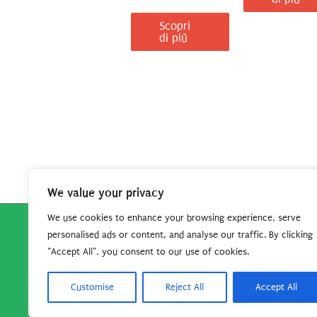
Scopri
di più
We value your privacy
We use cookies to enhance your browsing experience, serve
personalised ads or content, and analyse our traffic. By clicking
Copyright © 2026
Robe da Cartoon
| Robe da Cartoo
"Accept All", you consent to our use of cookies.
questo sito per continuare
Customise
Reject All
Accept All