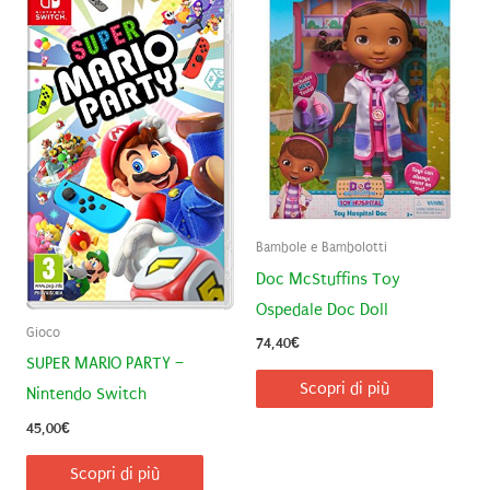
Bambole e Bambolotti
Doc McStuffins Toy
Ospedale Doc Doll
Gioco
74,40
€
SUPER MARIO PARTY –
Scopri di più
Nintendo Switch
45,00
€
Scopri di più