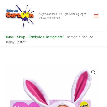
Vai
al
Menu
Negozio online di DVD, giocattoli e gadget
contenuto
dei cartoni animati
princ
Home
-
Shop
-
Bambole e Bambolotti
-
Bambola Nenuco
Happy Easter