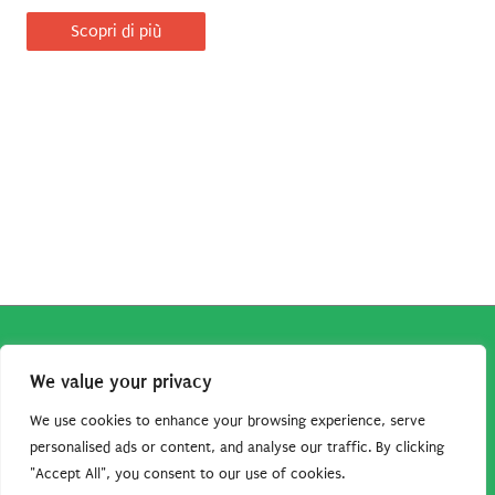
Scopri di più
Copyright © 2026
Robe da Cartoon
| Robe da Cartoon come
We value your privacy
associato Amazon percepisce dei ricavi da acquisti idonei.
Tutti i guadagni sono direttamente reinvestiti in questo sito
We use cookies to enhance your browsing experience, serve
per continuare a condividere tutorial e risorse per gli amanti
personalised ads or content, and analyse our traffic. By clicking
"Accept All", you consent to our use of cookies.
dei cartoon. Grazie per il vostro sostegno!