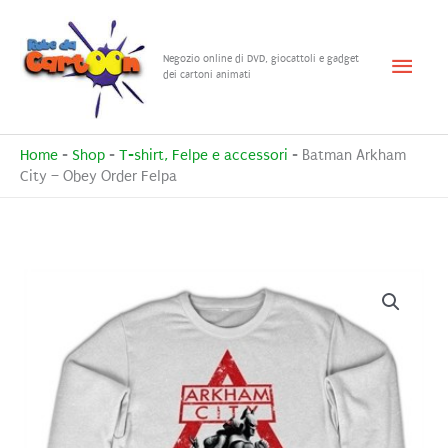
Vai
al
Menu
Negozio online di DVD, giocattoli e gadget
contenuto
dei cartoni animati
princ
Home
-
Shop
-
T-shirt, Felpe e accessori
-
Batman Arkham
City – Obey Order Felpa