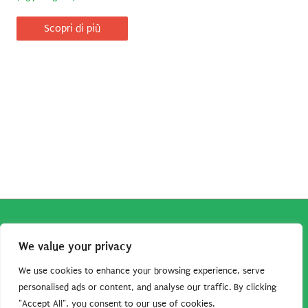
Scopri di più
Copyright © 2026
Robe da Cartoon
| Robe da Cartoon come
We value your privacy
associato Amazon percepisce dei ricavi da acquisti idonei.
Tutti i guadagni sono direttamente reinvestiti in questo sito
We use cookies to enhance your browsing experience, serve
per continuare a condividere tutorial e risorse per gli amanti
personalised ads or content, and analyse our traffic. By clicking
"Accept All", you consent to our use of cookies.
dei cartoon. Grazie per il vostro sostegno!