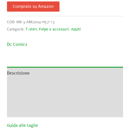
Compralo su Amazon
COD:
WB-3-ARK2004-H57-13
Categorie:
T-shirt, Felpe e accessori
,
Adulti
Dc Comics
Descrizione
Informazioni aggiuntive
Brand
Recensioni (0)
Guida alle taglie