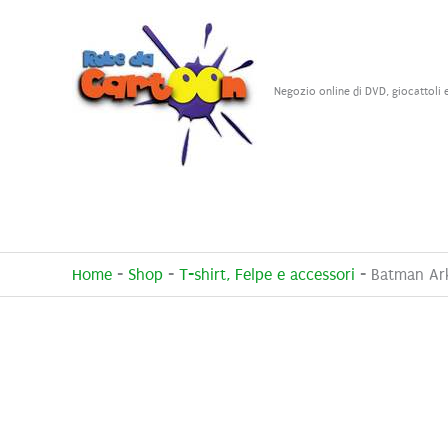
Vai
al
contenuto
Negozio online di DVD, giocattoli 
Home
-
Shop
-
T-shirt, Felpe e accessori
-
Batman Ark