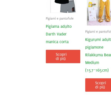
Pigiami e pantofole
Pigiama adulto
Pigiami e pantofo
Darth Vader
Kigurumi adul
manica corta
pigiamone
Scopri
Rilakkuma Bea
di più
Medium
(157~165cm)
Scopri
di più