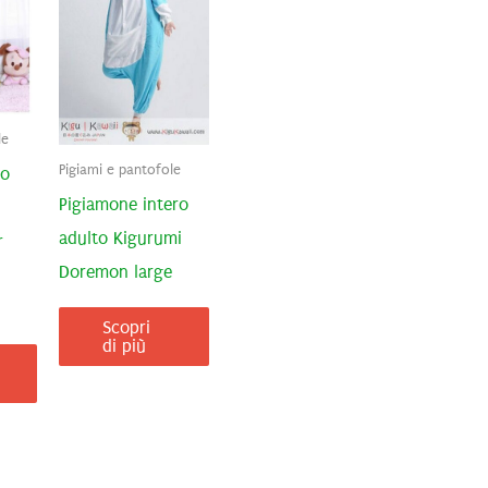
le
Pigiami e pantofole
to
Pigiamone intero
adulto Kigurumi
r
Doremon large
Scopri
di più