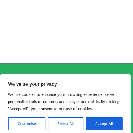
Copyright © 2026
Robe da Cartoon
| Robe da Cartoon come
We value your privacy
associato Amazon percepisce dei ricavi da acquisti idonei.
Tutti i guadagni sono direttamente reinvestiti in questo sito
We use cookies to enhance your browsing experience, serve
per continuare a condividere tutorial e risorse per gli amanti
personalised ads or content, and analyse our traffic. By clicking
"Accept All", you consent to our use of cookies.
dei cartoon. Grazie per il vostro sostegno!
Barbara Basso - P. Iva 09792641004
Customise
Reject All
Accept All