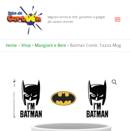
Vai
al
Menu
Negozio online di DVD, giocattoli e gadget
contenuto
dei cartoni animati
princ
Home
-
Shop
-
Mangiare e Bere
-
Batman Comic Tazza Mug