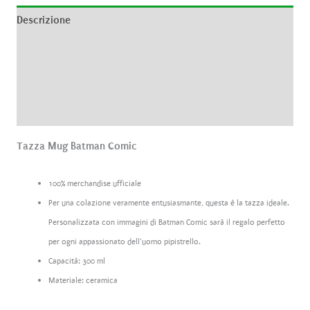
Descrizione
Informazioni aggiuntive
Brand
Recensioni (0)
Tazza Mug Batman Comic
100% merchandise ufficiale
Per una colazione veramente entusiasmante, questa è la tazza ideale.
Personalizzata con immagini di Batman Comic sarà il regalo perfetto
per ogni appassionato dell’uomo pipistrello.
Capacità: 300 ml
Materiale: ceramica