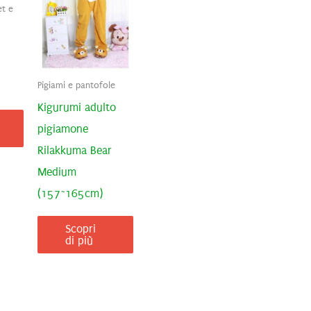
t e
Pigiami e pantofole
Kigurumi adulto
pigiamone
Rilakkuma Bear
Medium
(157~165cm)
Scopri
di più