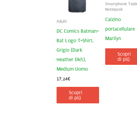
Smartphone Table
Notebook
Calzino
Adulti
portacellulare
DC Comics Batman-
Marilyn
Bat Logo T-Shirt,
Grigio (Dark
Scopri
di più
Heather Dkh),
Medium Uomo
17,24
€
Scopri
di più