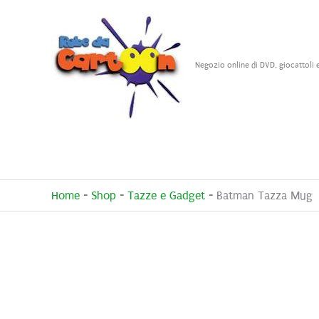
Vai
al
contenuto
Negozio online di DVD, giocattoli 
Home
-
Shop
-
Tazze e Gadget
-
Batman Tazza Mug