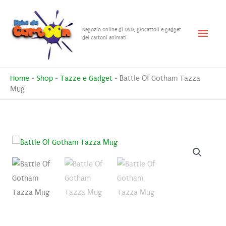
Vai
al
Menu
Negozio online di DVD, giocattoli e gadget
contenuto
dei cartoni animati
princ
Home
-
Shop
-
Tazze e Gadget
-
Battle Of Gotham Tazza
Mug