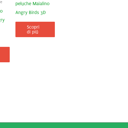
le
peluche Maialino
to
Angry Birds 3D
ry
Scopri
di più