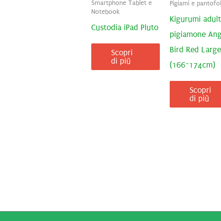
Smartphone Tablet e
Pigiami e pantofo
Notebook
Kigurumi adul
Custodia iPad Pluto
pigiamone Ang
Bird Red Large
Scopri
di più
(166~174cm)
Scopri
di più