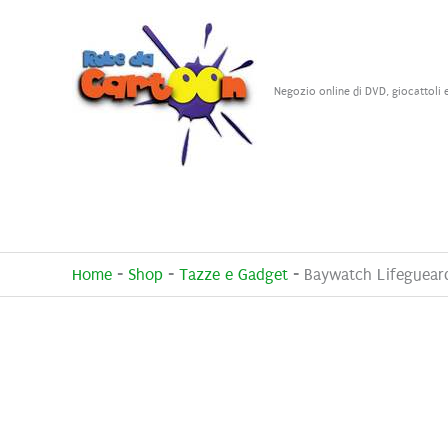
Vai
al
contenuto
Negozio online di DVD, giocattoli 
Home
-
Shop
-
Tazze e Gadget
-
Baywatch Lifeguear