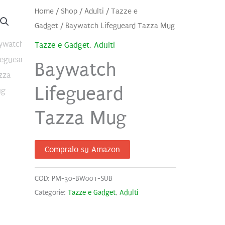
Home
/
Shop
/
Adulti
/
Tazze e
Gadget
/ Baywatch Lifegueard Tazza Mug
Tazze e Gadget
,
Adulti
Baywatch
Lifegueard
Tazza Mug
Compralo su Amazon
COD:
PM-30-BW001-SUB
Categorie:
Tazze e Gadget
,
Adulti