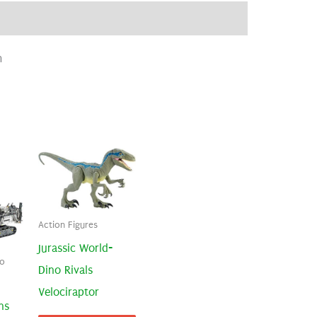
ve
Recensioni (0)
m
Action Figures
Jurassic World-
go
Dino Rivals
Velociraptor
ns