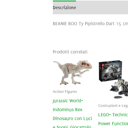
Descrizione
Informazioni aggiunti
BEANIE BOO Ty Pipistrello Dart 15 c
Prodotti correlati
Action Figures
Jurassic World-
Costruzioni e Le
Indominus Rex
LEGO- Technic
Dinosauro con Luci
Power Functio
e Suoni, Giocattolo