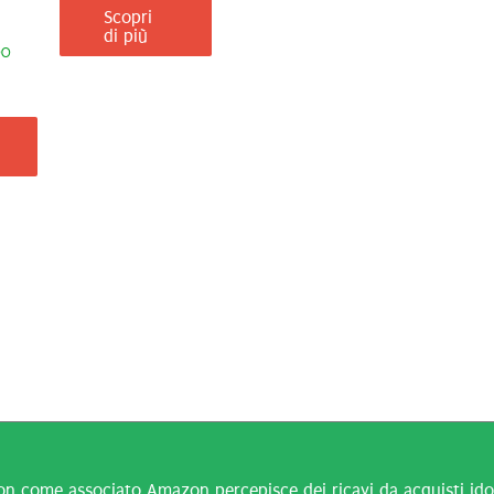
Scopri
di più
00
n come associato Amazon percepisce dei ricavi da acquisti idone