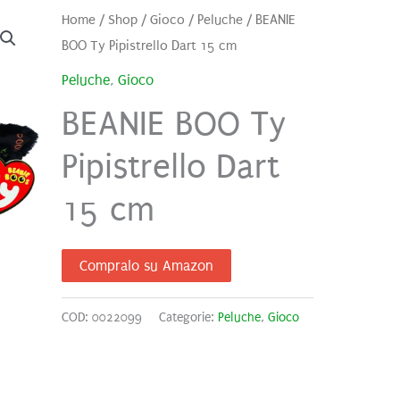
Home
/
Shop
/
Gioco
/
Peluche
/ BEANIE
BOO Ty Pipistrello Dart 15 cm
Peluche
,
Gioco
BEANIE BOO Ty
Pipistrello Dart
15 cm
Compralo su Amazon
COD:
0022099
Categorie:
Peluche
,
Gioco