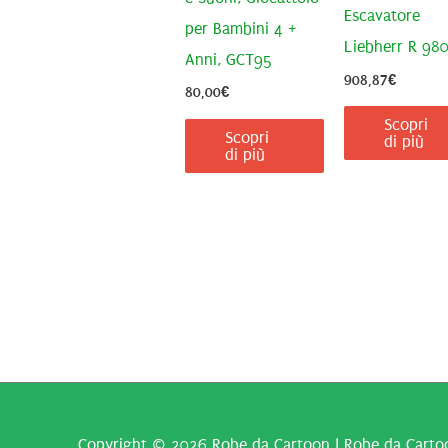
Escavatore
per Bambini 4 +
Liebherr R 98
Anni, GCT95
908,87
€
80,00
€
Scopri
Scopri
di più
di più
Copyright © 2026
Robe da Cartoon
| Robe da Cartoo