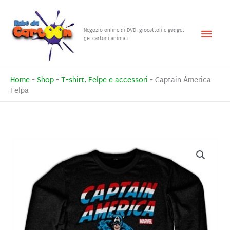
Vai
al
Menu
Negozio online di DVD, giocattoli e gadget
contenuto
dei cartoni animati
princ
Home
-
Shop
-
T-shirt, Felpe e accessori
-
Captain America
Felpa