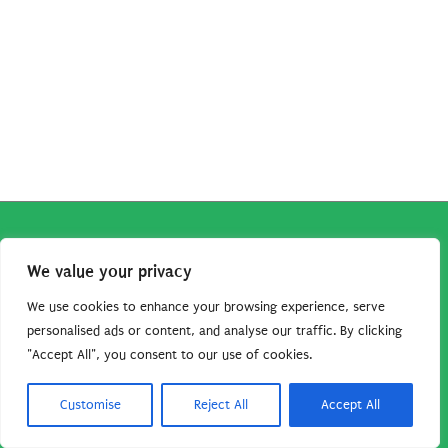
Copyright © 2026
Robe da Cartoon
| Robe da Cartoon come
We value your privacy
associato Amazon percepisce dei ricavi da acquisti idonei.
Tutti i guadagni sono direttamente reinvestiti in questo sito
We use cookies to enhance your browsing experience, serve
per continuare a condividere tutorial e risorse per gli amanti
personalised ads or content, and analyse our traffic. By clicking
"Accept All", you consent to our use of cookies.
dei cartoon. Grazie per il vostro sostegno!
Barbara Basso - P. Iva 09792641004
Customise
Reject All
Accept All