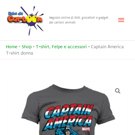
Vai
al
Menu
Negozio online di DVD, giocattoli e gadget
contenuto
dei cartoni animati
princ
Home
-
Shop
-
T-shirt, Felpe e accessori
-
Captain America
T-shirt donna