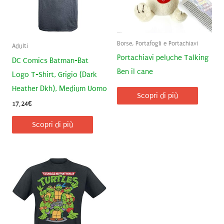
Borse, Portafogli e Portachiavi
Adulti
Portachiavi peluche Talking
DC Comics Batman-Bat
Ben il cane
Logo T-Shirt, Grigio (Dark
Heather Dkh), Medium Uomo
Scopri di più
17,24
€
Scopri di più