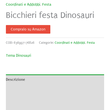
Coordinati e Addobbi
,
Festa
Bicchieri festa Dinosauri
Compralo su Amazon
COD:
636997176826
Categorie:
Coordinati e Addobbi
,
Festa
Tema Dinosauri
Descrizione
Informazioni aggiuntive
Brand