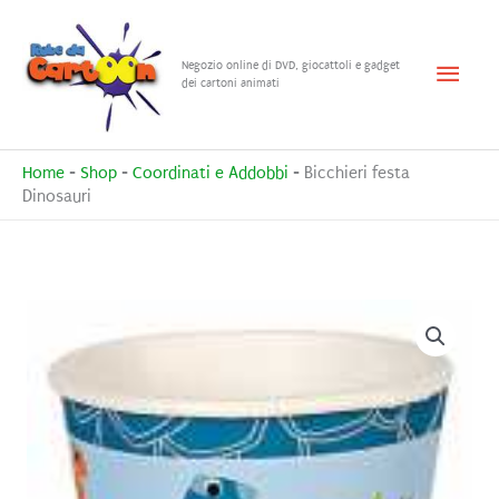
Vai
al
Menu
Negozio online di DVD, giocattoli e gadget
contenuto
dei cartoni animati
princ
Home
-
Shop
-
Coordinati e Addobbi
-
Bicchieri festa
Dinosauri