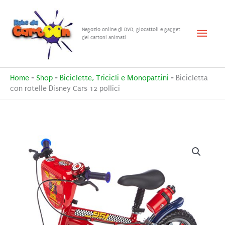
Vai
al
Menu
Negozio online di DVD, giocattoli e gadget
contenuto
dei cartoni animati
princ
Home
-
Shop
-
Biciclette, Tricicli e Monopattini
-
Bicicletta
con rotelle Disney Cars 12 pollici