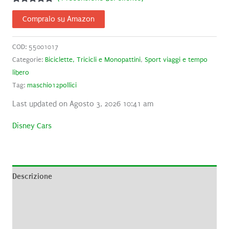
Valutato
1
5.00
su 5
Compralo su Amazon
su base di
recensioni
COD:
55001017
Categorie:
Biciclette, Tricicli e Monopattini
,
Sport viaggi e tempo
libero
Tag:
maschio12pollici
Last updated on Agosto 3, 2026 10:41 am
Disney Cars
Descrizione
Informazioni aggiuntive
Brand