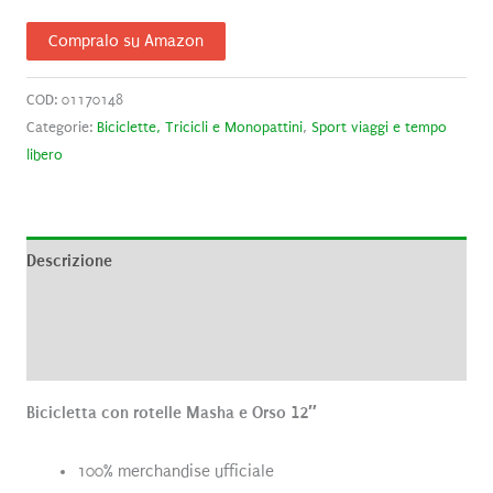
Compralo su Amazon
COD:
01170148
Categorie:
Biciclette, Tricicli e Monopattini
,
Sport viaggi e tempo
libero
Descrizione
Informazioni aggiuntive
Recensioni (0)
Bicicletta con rotelle Masha e Orso 12″
100% merchandise ufficiale