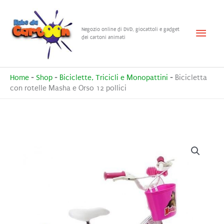
Vai
al
Menu
Negozio online di DVD, giocattoli e gadget
contenuto
dei cartoni animati
princ
Home
-
Shop
-
Biciclette, Tricicli e Monopattini
-
Bicicletta
con rotelle Masha e Orso 12 pollici