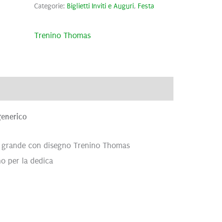
Categorie:
Biglietti Inviti e Auguri
,
Festa
Trenino Thomas
ve
Brand
Recensioni (0)
generico
ra grande con disegno Trenino Thomas
no per la dedica