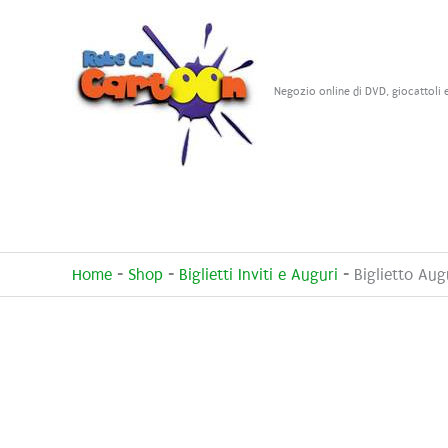
Vai
al
contenuto
Negozio online di DVD, giocattoli 
Home
-
Shop
-
Biglietti Inviti e Auguri
-
Biglietto Au