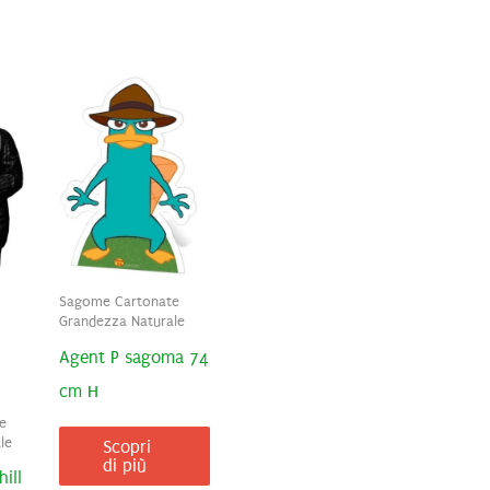
Sagome Cartonate
Grandezza Naturale
Agent P sagoma 74
cm H
e
le
Scopri
di più
ill