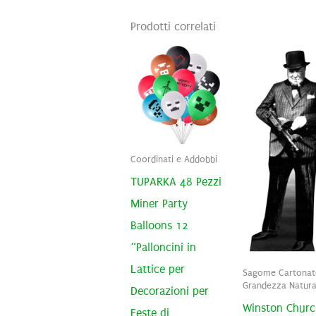
Prodotti correlati
Coordinati e Addobbi
TUPARKA 48 Pezzi
Miner Party
Balloons 12
“Palloncini in
Lattice per
Sagome Cartonat
Grandezza Natura
Decorazioni per
Winston Church
Feste di