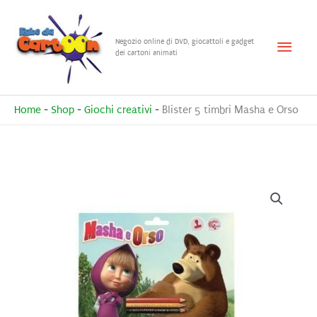
Vai
al
Menu
Negozio online di DVD, giocattoli e gadget
contenuto
dei cartoni animati
princ
Home
-
Shop
-
Giochi creativi
-
Blister 5 timbri Masha e Orso