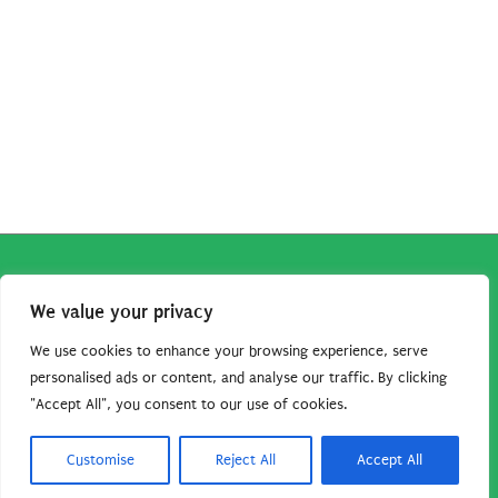
Copyright © 2026
Robe da Cartoon
| Robe da Cartoon come
We value your privacy
associato Amazon percepisce dei ricavi da acquisti idonei.
Tutti i guadagni sono direttamente reinvestiti in questo sito
We use cookies to enhance your browsing experience, serve
per continuare a condividere tutorial e risorse per gli amanti
personalised ads or content, and analyse our traffic. By clicking
"Accept All", you consent to our use of cookies.
dei cartoon. Grazie per il vostro sostegno!
Barbara Basso - P. Iva 09792641004
Customise
Reject All
Accept All