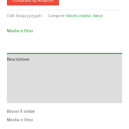
Compralo su Amazon
COD:
8009233059061
Categorie:
Giochi creativi
,
Gioco
Masha e Orso
Descrizione
Informazioni aggiuntive
Brand
Recensioni (0)
Blister 5 timbri
Masha e Orso