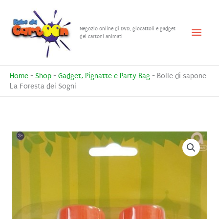
Vai
al
Menu
Negozio online di DVD, giocattoli e gadget
contenuto
dei cartoni animati
princ
Home
-
Shop
-
Gadget, Pignatte e Party Bag
-
Bolle di sapone
La Foresta dei Sogni