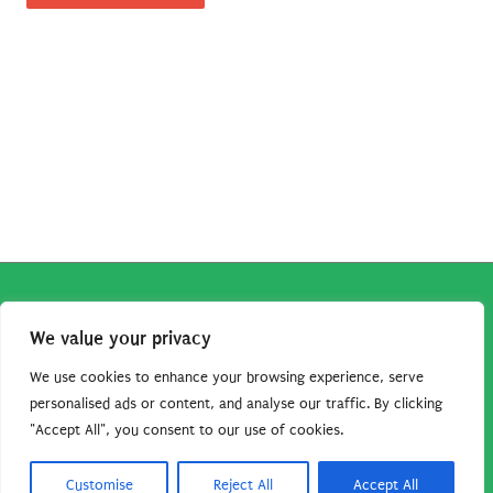
era:
è:
127,00€.
118,52€.
Copyright © 2026
Robe da Cartoon
| Robe da Cartoon come
We value your privacy
associato Amazon percepisce dei ricavi da acquisti idonei.
Tutti i guadagni sono direttamente reinvestiti in questo sito
We use cookies to enhance your browsing experience, serve
per continuare a condividere tutorial e risorse per gli amanti
personalised ads or content, and analyse our traffic. By clicking
"Accept All", you consent to our use of cookies.
dei cartoon. Grazie per il vostro sostegno!
Barbara Basso - P. Iva 09792641004
Customise
Reject All
Accept All