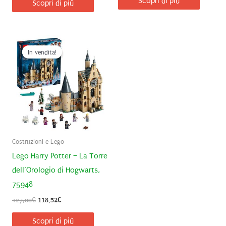
Scopri di più
Scopri di più
In vendita!
In vendita!
Costruzioni e Lego
Lego Harry Potter – La Torre
dell’Orologio di Hogwarts,
75948
Il
Il
127,00
€
118,52
€
prezzo
prezzo
originale
attuale
Scopri di più