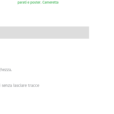
parati e poster
,
Cameretta
ve
Recensioni (0)
ghezza.
 senza lasciare tracce