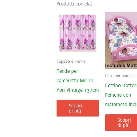
Prodotti correlati
Tappeti e Tende
Tende per
Letti per bambini
cameretta Me To
Lettino Dottor
You Vintage 137cm
Peluche con
materasso inc
Scopri
di più
Scopri
di più