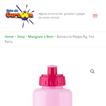
Vai
al
Menu
Negozio online di DVD, giocattoli e gadget
contenuto
dei cartoni animati
princ
Home
-
Shop
-
Mangiare e Bere
-
Borraccia Peppa Pig Tea
Party