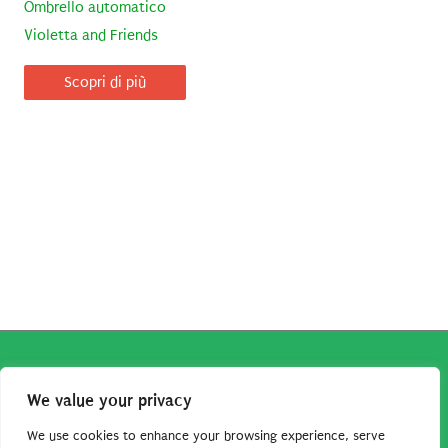
Ombrello automatico
Violetta and Friends
Scopri di più
Copyright © 2026
Robe da Cartoon
| Robe da Cartoon come
We value your privacy
associato Amazon percepisce dei ricavi da acquisti idonei.
Tutti i guadagni sono direttamente reinvestiti in questo sito
We use cookies to enhance your browsing experience, serve