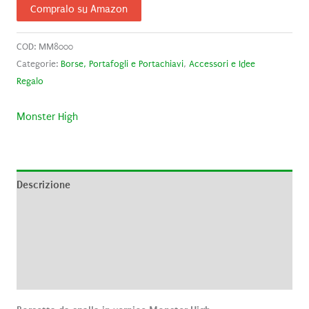
Compralo su Amazon
COD:
MM8000
Categorie:
Borse, Portafogli e Portachiavi
,
Accessori e Idee
Regalo
Monster High
Descrizione
Informazioni aggiuntive
Brand
Recensioni (0)