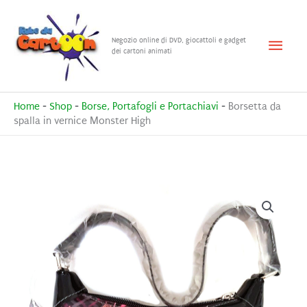
Vai
al
Menu
Negozio online di DVD, giocattoli e gadget
contenuto
dei cartoni animati
princ
Home
-
Shop
-
Borse, Portafogli e Portachiavi
-
Borsetta da
spalla in vernice Monster High