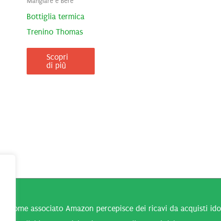
Mangiare e Bere
Bottiglia termica
Trenino Thomas
Scopri
di più
n come associato Amazon percepisce dei ricavi da acquisti idone