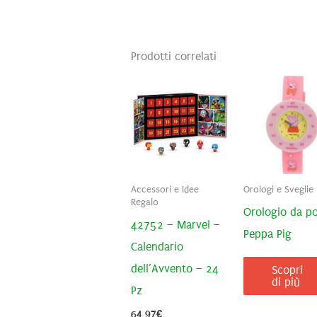
Prodotti correlati
Accessori e Idee
Orologi e Sveglie
Regalo
Orologio da po
42752 – Marvel –
Peppa Pig
Calendario
dell’Avvento – 24
Scopri
di più
Pz
64,97
€