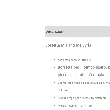
Descrizione
Informazioni aggiunti
Borsetta Mia and Me Lyria
100% merchandise ufficiale
Borsetta per il tempo libero, 
piccole amanti di Centopia
Scomparto principale con immagine di Mia 
colorata
Tracolla regolabile in tessuto resistente
Misure: 19cm x 15cm x 7cm