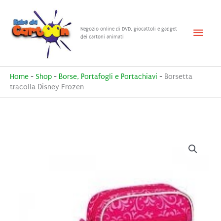
Vai
al
Menu
Negozio online di DVD, giocattoli e gadget
contenuto
dei cartoni animati
princ
Home
-
Shop
-
Borse, Portafogli e Portachiavi
-
Borsetta
tracolla Disney Frozen