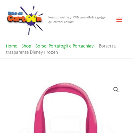
Vai
al
Menu
Negozio online di DVD, giocattoli e gadget
contenuto
dei cartoni animati
princ
Home
-
Shop
-
Borse, Portafogli e Portachiavi
-
Borsetta
trasparente Disney Frozen