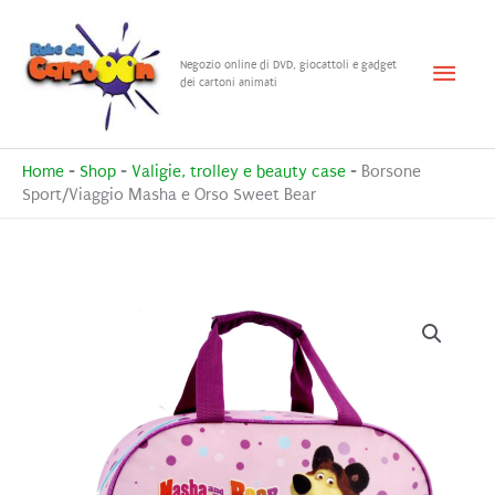
Vai
al
Menu
Negozio online di DVD, giocattoli e gadget
contenuto
dei cartoni animati
princ
Home
-
Shop
-
Valigie, trolley e beauty case
-
Borsone
Sport/Viaggio Masha e Orso Sweet Bear