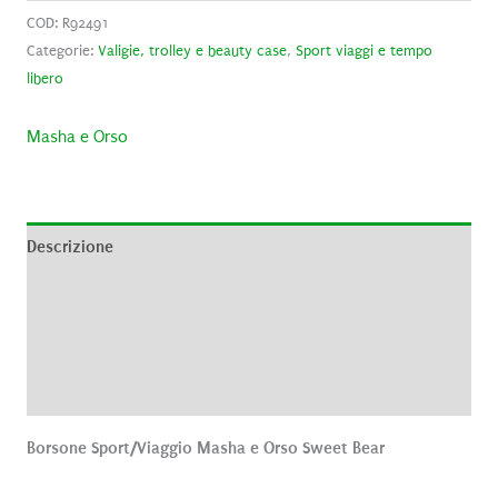
COD:
R92491
Categorie:
Valigie, trolley e beauty case
,
Sport viaggi e tempo
libero
Masha e Orso
Descrizione
Informazioni aggiuntive
Brand
Recensioni (0)
Borsone Sport/Viaggio Masha e Orso Sweet Bear