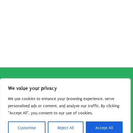
Copyright © 2026
Robe da Cartoon
| Robe da Cartoon come
We value your privacy
associato Amazon percepisce dei ricavi da acquisti idonei.
Tutti i guadagni sono direttamente reinvestiti in questo sito
We use cookies to enhance your browsing experience, serve
per continuare a condividere tutorial e risorse per gli amanti
personalised ads or content, and analyse our traffic. By clicking
"Accept All", you consent to our use of cookies.
dei cartoon. Grazie per il vostro sostegno!
Barbara Basso - P. Iva 09792641004
Customise
Reject All
Accept All