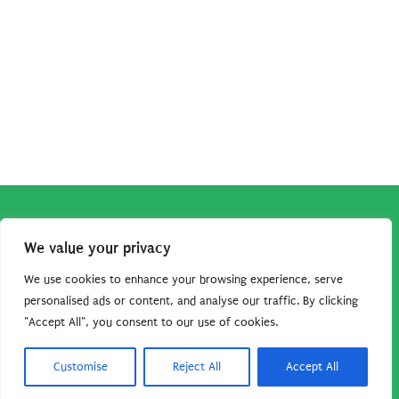
Copyright © 2026
Robe da Cartoon
| Robe da Cartoon come
We value your privacy
associato Amazon percepisce dei ricavi da acquisti idonei.
Tutti i guadagni sono direttamente reinvestiti in questo sito
We use cookies to enhance your browsing experience, serve
per continuare a condividere tutorial e risorse per gli amanti
personalised ads or content, and analyse our traffic. By clicking
"Accept All", you consent to our use of cookies.
dei cartoon. Grazie per il vostro sostegno!
Barbara Basso - P. Iva 09792641004
Customise
Reject All
Accept All