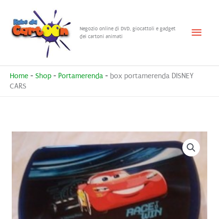
Vai
al
Menu
Negozio online di DVD, giocattoli e gadget
contenuto
dei cartoni animati
princ
Home
-
Shop
-
Portamerenda
-
box portamerenda DISNEY
CARS