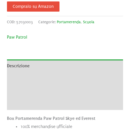
Compralo su Amazon
COD:
57030003
Categorie:
Portamerenda
,
Scuola
Paw Patrol
Descrizione
Informazioni aggiuntive
Brand
Recensioni (0)
Box Portamerenda Paw Patrol Skye ed Everest
100% merchandise ufficiale