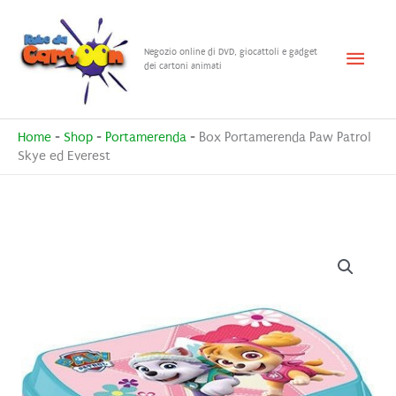
Vai
al
Menu
Negozio online di DVD, giocattoli e gadget
contenuto
dei cartoni animati
princ
Home
-
Shop
-
Portamerenda
-
Box Portamerenda Paw Patrol
Skye ed Everest