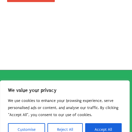
Copyright © 2026
Robe da Cartoon
| Robe da Cartoon come
We value your privacy
associato Amazon percepisce dei ricavi da acquisti idonei.
Tutti i guadagni sono direttamente reinvestiti in questo sito
We use cookies to enhance your browsing experience, serve
per continuare a condividere tutorial e risorse per gli amanti
personalised ads or content, and analyse our traffic. By clicking
"Accept All", you consent to our use of cookies.
dei cartoon. Grazie per il vostro sostegno!
Barbara Basso - P. Iva 09792641004
Customise
Reject All
Accept All