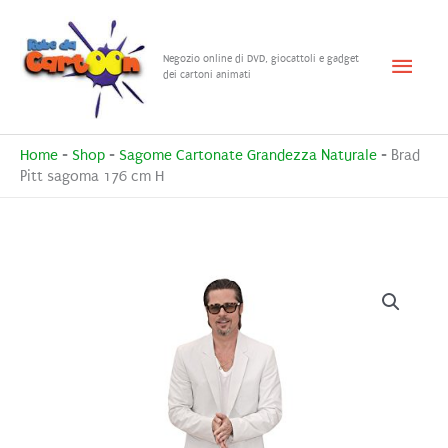
Vai
al
Menu
Negozio online di DVD, giocattoli e gadget
contenuto
dei cartoni animati
princ
Home
-
Shop
-
Sagome Cartonate Grandezza Naturale
-
Brad
Pitt sagoma 176 cm H