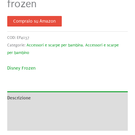
frozen
Compralo su Amazon
COD:
EP4037
Categorie:
Accessori e scarpe per bambina
,
Accessori e scarpe
per bambino
Disney Frozen
Descrizione
Brand
Recensioni (0)