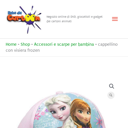
Vai
al
Menu
Negozio online di DVD, giocattoli e gadget
contenuto
dei cartoni animati
princ
Home
-
Shop
-
Accessori e scarpe per bambina
-
cappellino
con visiera frozen