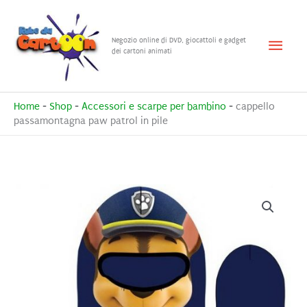
Vai
al
Menu
Negozio online di DVD, giocattoli e gadget
contenuto
dei cartoni animati
princ
Home
-
Shop
-
Accessori e scarpe per bambino
-
cappello
passamontagna paw patrol in pile