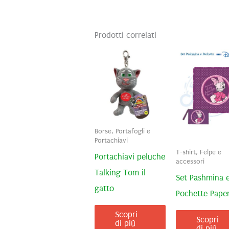
Prodotti correlati
Borse, Portafogli e
Portachiavi
T-shirt, Felpe e
Portachiavi peluche
accessori
Talking Tom il
Set Pashmina 
gatto
Pochette Pape
Scopri
Scopri
di più
di più