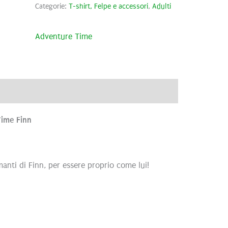
Categorie:
T-shirt, Felpe e accessori
,
Adulti
Adventure Time
ve
Brand
Recensioni (0)
Time Finn
manti di Finn, per essere proprio come lui!