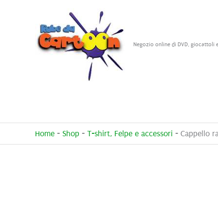
Vai
al
contenuto
Negozio online di DVD, giocattoli 
Home
-
Shop
-
T-shirt, Felpe e accessori
-
Cappello r