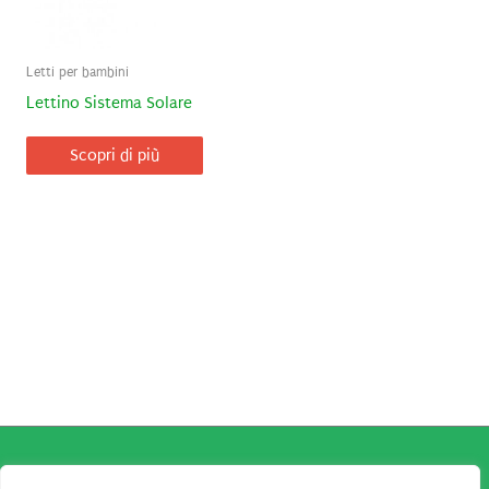
Letti per bambini
Lettino Sistema Solare
Scopri di più
Copyright © 2026
Robe da Cartoon
| Robe da Cartoon come