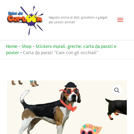
Vai
al
Menu
Negozio online di DVD, giocattoli e gadget
contenuto
dei cartoni animati
princ
Home
-
Shop
-
Stickers murali, greche, carta da parati e
poster
-
Carta da parati “Cani con gli occhiali”