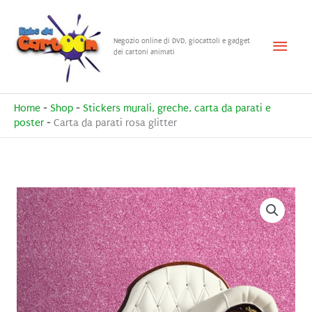
Vai
al
Menu
Negozio online di DVD, giocattoli e gadget
contenuto
dei cartoni animati
princ
Home
-
Shop
-
Stickers murali, greche, carta da parati e
poster
-
Carta da parati rosa glitter