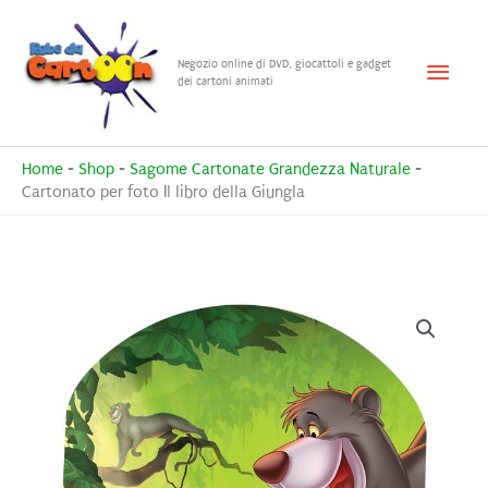
Vai
al
Menu
Negozio online di DVD, giocattoli e gadget
contenuto
dei cartoni animati
princ
Home
-
Shop
-
Sagome Cartonate Grandezza Naturale
-
Cartonato per foto Il libro della Giungla