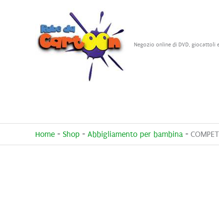
Vai
al
contenuto
Negozio online di DVD, giocattoli 
Home
-
Shop
-
Abbigliamento per bambina
-
COMPET