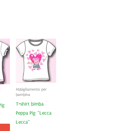
Abbigliamento per
r
bambina
T-shirt bimba
Pig
Peppa Pig “Lecca
Lecca”